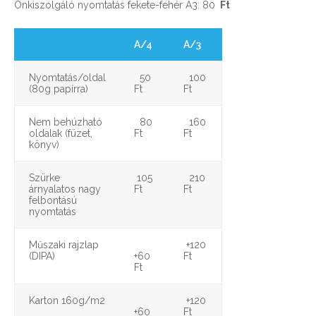
Önkiszolgáló nyomtatás fekete-fehér A3: 80
Ft
A/4
A/3
Nyomtatás/oldal
50
100
(80g papírra)
Ft
Ft
Nem behúzható
80
160
oldalak (füzet,
Ft
Ft
könyv)
Szürke
105
210
árnyalatos nagy
Ft
Ft
felbontású
nyomtatás
Műszaki rajzlap
+120
(DIPA)
+60
Ft
Ft
Karton 160g/m2
+120
+60
Ft