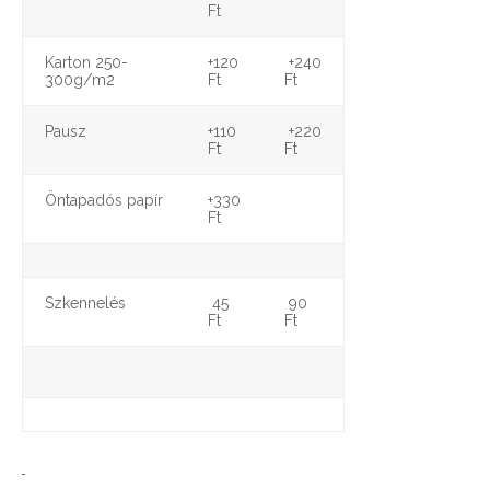
Ft
Karton 250-
+120
+240
300g/m2
Ft
Ft
Pausz
+110
+220
Ft
Ft
Öntapadós papír
+330
Ft
Szkennelés
45
90
Ft
Ft