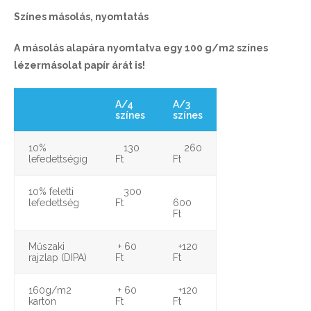
Színes másolás, nyomtatás
A másolás alapára nyomtatva egy 100 g/m2 színes
lézermásolat papír árát is!
A/4
A/3
színes
színes
10%
130
260
lefedettségig
Ft
Ft
10% feletti
300
lefedettség
Ft
600
Ft
Műszaki
+ 60
+120
rajzlap (DIPA)
Ft
Ft
160g/m2
+ 60
+120
karton
Ft
Ft