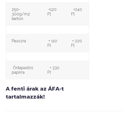
250-
+120
+240
300g/m2
Ft
Ft
karton
Pauszra
+ 110
+ 220
Ft
Ft
Öntapadós
+ 330
papírra
Ft
A fenti árak az ÁFA-t
tartalmazzák!