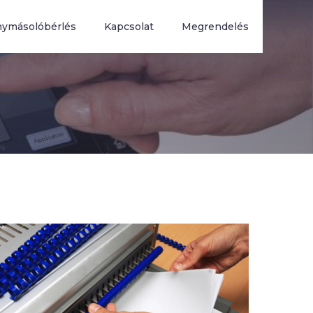
nymásolóbérlés
Kapcsolat
Megrendelés